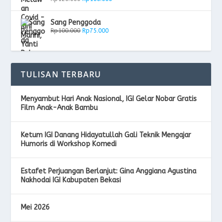
9
p
9
8
Sang Penggoda
.
7
Rp
100.000
Rp
75.000
0
.
0
0
0
0
TULISAN TERBARU
.
0
.
Menyambut Hari Anak Nasional, IGI Gelar Nobar Gratis
Film Anak-Anak Bambu
Ketum IGI Danang Hidayatullah Gali Teknik Mengajar
Humoris di Workshop Komedi
Estafet Perjuangan Berlanjut: Gina Anggiana Agustina
Nakhodai IGI Kabupaten Bekasi
Mei 2026