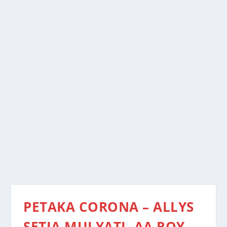
PETAKA CORONA – ALLYS
SETIA MULYATI, AA ROY,