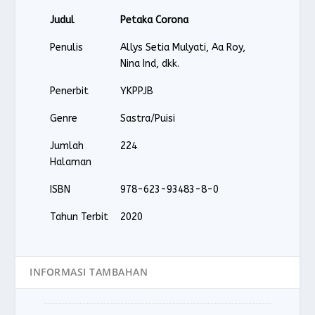
h
h
:
:
Judul
Petaka Corona
R
R
p
p
Penulis
Allys Setia Mulyati, Aa Roy,
1
1
Nina Ind, dkk.
2
0
Penerbit
YKPPJB
0
0
.
.
Genre
Sastra/Puisi
0
0
0
0
Jumlah
224
0
0
Halaman
.
.
ISBN
978-623-93483-8-0
Tahun Terbit
2020
INFORMASI TAMBAHAN