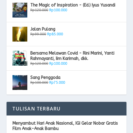
The Magic of Inspiration - (Ed.) Iyus Yusandi
Rp
120.000
Rp
100.000
Jalan Pulang
Rp
99.000
Rp
85.000
Bersama Melawan Covid - Rini Marini, Yanti
Rahmayanti, Iim Karimah, dkk.
Rp
120.000
Rp
100.000
Sang Penggoda
Rp
100.000
Rp
75.000
TULISAN TERBARU
Menyambut Hari Anak Nasional, IGI Gelar Nobar Gratis
Film Anak-Anak Bambu