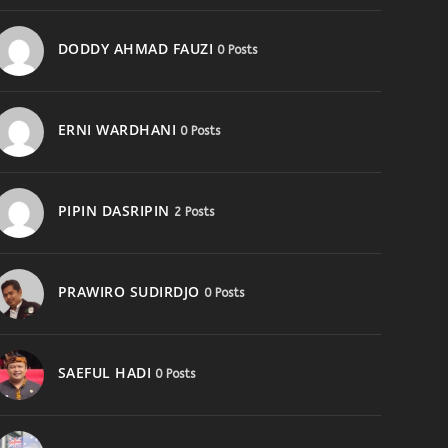
a
d
DODDY AHMAD FAUZI
0 Posts
a
l
a
h
ERNI WARDHANI
0 Posts
:
R
p
PIPIN DASRIPIN
2 Posts
5
0
.
0
PRAWIRO SUDIRDJO
0 Posts
0
0
.
SAEFUL HADI
0 Posts