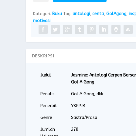
Jasmine:
s
a
Antologi
l
a
Kategori:
Buku
Tag:
antologi
,
cerita
,
GolAgong
,
insp
Cerpen
i
t
motivasi
Bersama
n
i
Gol
y
n
A
a
i
Gong
a
a
d
d
DESKRIPSI
a
a
l
l
a
a
Judul
Jasmine: Antologi Cerpen Bers
h
h
Gol A Gong
:
:
R
R
Penulis
Gol A Gong, dkk.
p
p
1
1
Penerbit
YKPPJB
5
2
Genre
Sastra/Prosa
0
0
.
.
Jumlah
278
0
0