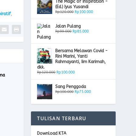
The Magic of Inspiration -
(Ed.) Iyus Yusandi
Rp
120.000
Rp
100.000
iratif
,
Jalan Pulang
Rp
99.000
Rp
85.000
Bersama Melawan Covid -
Rini Marini, Yanti
Rahmayanti, Iim Karimah,
dkk.
Rp
120.000
Rp
100.000
ama
Sang Penggoda
Rp
100.000
Rp
75.000
TULISAN TERBARU
Download KTA