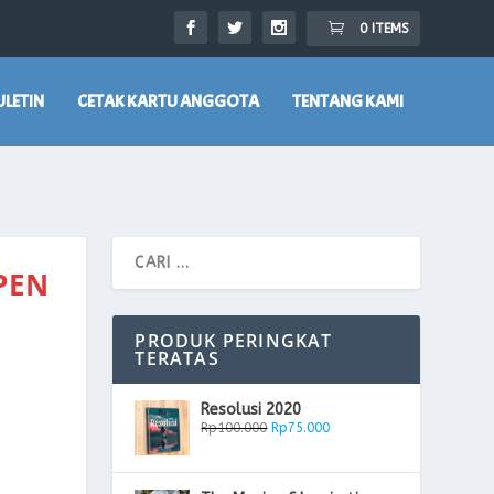
0 ITEMS
ULETIN
CETAK KARTU ANGGOTA
TENTANG KAMI
PEN
PRODUK PERINGKAT
TERATAS
Resolusi 2020
Rp
100.000
Rp
75.000