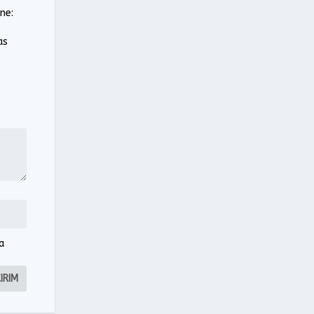
ne:
as
a