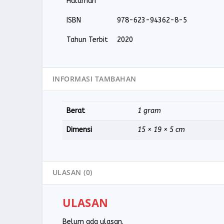
Halaman
0
0
0
0
ISBN
978-623-94362-8-5
.
.
Tahun Terbit
2020
INFORMASI TAMBAHAN
Berat
1 gram
Dimensi
15 × 19 × 5 cm
ULASAN (0)
ULASAN
Belum ada ulasan.