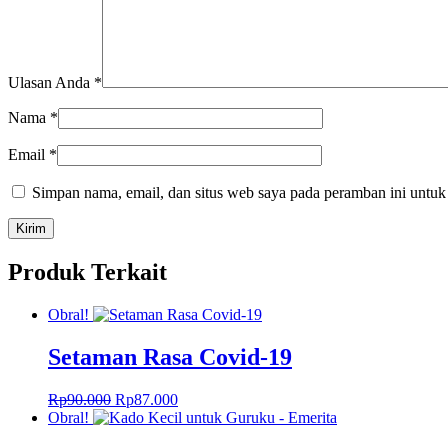
Ulasan Anda
*
Nama
*
Email
*
Simpan nama, email, dan situs web saya pada peramban ini untuk
Produk Terkait
Obral!
Setaman Rasa Covid-19
Harga
Harga
Rp
90.000
Rp
87.000
aslinya
saat
Obral!
adalah:
ini