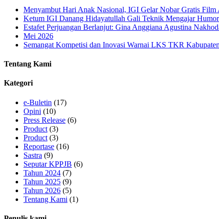
Rp75.
Menyambut Hari Anak Nasional, IGI Gelar Nobar Gratis Fi
Ketum IGI Danang Hidayatullah Gali Teknik Mengajar Humor
Estafet Perjuangan Berlanjut: Gina Anggiana Agustina Nakho
Mei 2026
Semangat Kompetisi dan Inovasi Warnai LKS TKR Kabupaten
Tentang Kami
Kategori
e-Buletin
(17)
Opini
(10)
Press Release
(6)
Product
(3)
Product
(3)
Reportase
(16)
Sastra
(9)
Seputar KPPJB
(6)
Tahun 2024
(7)
Tahun 2025
(9)
Tahun 2026
(5)
Tentang Kami
(1)
Penulis kami