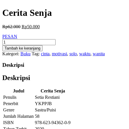
Cerita Senja
Harga
Harga
Rp
62.000
Rp
50.000
aslinya
saat
PESAN
adalah:
ini
Kuantitas
Rp62.000.
adalah:
Cerita
Rp50.000.
Tambah ke keranjang
Senja
Kategori:
Buku
Tag:
cinta
,
motivasi
,
solo
,
waktu
,
wanita
Deskripsi
Deskripsi
Judul
Cerita Senja
Penulis
Setia Restiani
Penerbit
YKPPJB
Genre
Sastra/Puisi
Jumlah Halaman
58
ISBN
978-623-94362-0-9
Tahun Terbit
2020